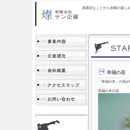
真面目なことから余暇の楽し
幸福の花
「幸福の木」の花が
幸福の木の花