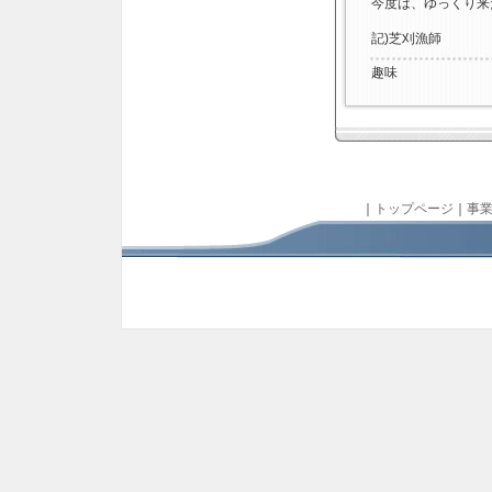
今度は、ゆっくり来
記)芝刈漁師
趣味
｜
トップページ
｜
事