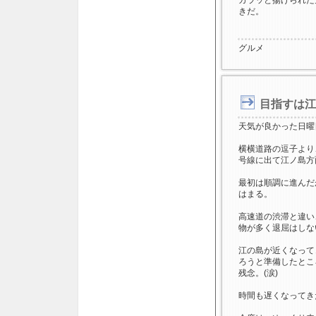
カラッと揚げられた
きだ。
グルメ
目指すは江
天気が良かった日曜
横横道路の逗子より
号線に出て江ノ島方
最初は順調に進んだ
はまる。
高速道の渋滞と違い
物が多く退屈はしな
江の島が近くなって
ろうと準備したとこ
残念。(涙)
時間も遅くなってき