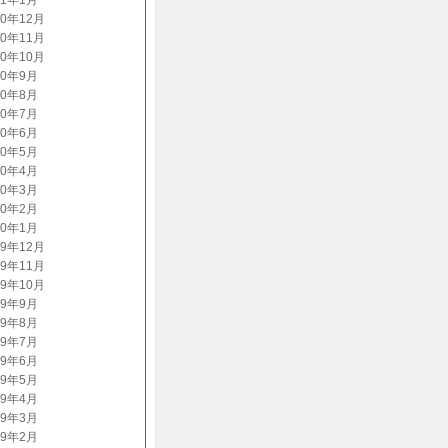
11年1月
10年12月
10年11月
10年10月
10年9月
10年8月
10年7月
10年6月
10年5月
10年4月
10年3月
10年2月
10年1月
09年12月
09年11月
09年10月
09年9月
09年8月
09年7月
09年6月
09年5月
09年4月
09年3月
09年2月