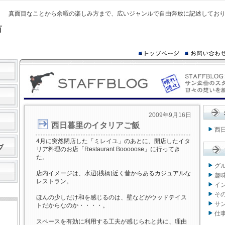
真面目なことから余暇の楽しみ方まで、広いジャンルで自由奔放に記述してお
2009年9月16日
西日暮里のイタリアご飯
西
4月に突然閉店した「ミレイユ」のあとに、開店したイタ
リア料理のお店「Restaurant Booooose」に行ってき
た。
グル
店内イメージは、水辺(桟橋)近く昔からあるカジュアルな
趣味
レストラン。
イン
その
ほんの少しだけ和を感じるのは、壁などがウッドテイス
サン
トだからなのか・・・・。
仕事
スペースを有効に利用する工夫が感じられと共に、理由