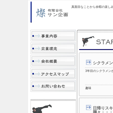
真面目なことから余暇の楽し
シクラメン
3年目のシクラメン
趣味
日帰りスキ
麺々・・・