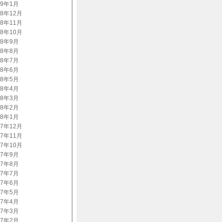
09年1月
08年12月
08年11月
08年10月
08年9月
08年8月
08年7月
08年6月
08年5月
08年4月
08年3月
08年2月
08年1月
07年12月
07年11月
07年10月
07年9月
07年8月
07年7月
07年6月
07年5月
07年4月
07年3月
07年2月