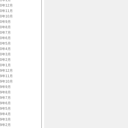
11年1月
10年12月
10年11月
10年10月
10年9月
10年8月
10年7月
10年6月
10年5月
10年4月
10年3月
10年2月
10年1月
09年12月
09年11月
09年10月
09年9月
09年8月
09年7月
09年6月
09年5月
09年4月
09年3月
09年2月