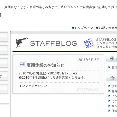
真面目なことから余暇の楽しみ方まで、広いジャンルで自由奔放に記述してお
2016年8月 5日
夏期休業のお知らせ
夏
2016年8月13日(土)〜2016年8月17日(水)
※2016年8月18日(木)より通常営業となります。
インフォメーション
グル
趣味
イン
その
サン
仕事