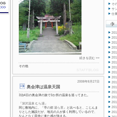
その
サン
仕事
20
20
20
20
20
20
続きを読む >>
20
その他
20
20
20
2008年8月27日
20
奥会津は温泉天国
20
20
3泊4日の奥会津の旅で3か所の温泉を巡ってきた。
20
20
「
深沢温泉 むら湯
」
20
同じ敷地内に、「
季の郷 湯ら里
」と比べると、こじんま
りとした施設だが、地元の人が多く利用しているので、
20
なんとなく田舎に来た感が強まる。