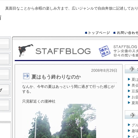
真面目なことから余暇の楽しみ方まで、広いジャンルで自由奔放に記述してお
2008年8月29日
夏はもう終わりなのか
夏
奥
なんか、今年の夏はあっという間に過ぎて行った感じが
豆
する。
お
只見駅近くの瀧神社
夏
グル
趣味
イン