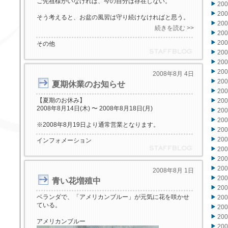
ご先祖様がいなければ、今の自分は存在しない。
20
20
そう考えると、お盆の風習は守り続けなければと思う。
20
続きを読む >>
20
20
その他
20
20
20
2008年8月 4日
20
夏期休業のお知らせ
20
【夏期のお休み】
20
2008年8月14日(木) 〜 2008年8月18日(月)
20
20
※2008年8月19日より通常営業となります。
20
20
インフォメーション
20
20
20
2008年8月 1日
20
青い花増殖中
20
ベランダで、「アメリカンブルー」が元気に花を咲かせ
20
ている。
20
20
アメリカンブルー
20