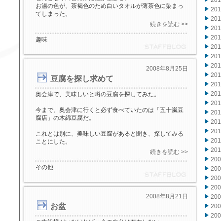
20
お湯の色が、茶褐色のため白いタオルが薄茶色に染まっ
20
てしまった。
20
続きを読む >>
20
20
趣味
20
20
20
2008年8月25日
20
豆腐を探し求めて
20
20
奥会津で、美味しいと噂の豆腐を探してみた。
20
今まで、奥会津に行くと必ず食べていたのは「五十嵐豆
20
腐店」の木綿豆腐だ。
20
20
これとは別に、美味しい豆腐があると聞き、探してみる
20
ことにした。
20
続きを読む >>
20
その他
20
20
20
2008年8月21日
20
お盆
20
20