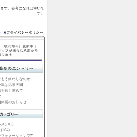
ります。参考になれば幸いで
す。
はもう終わりなのか
会津は温泉天国
腐を探し求めて
盆
期休業のお知らせ
メ(101)
(104)
フォメーション(27)