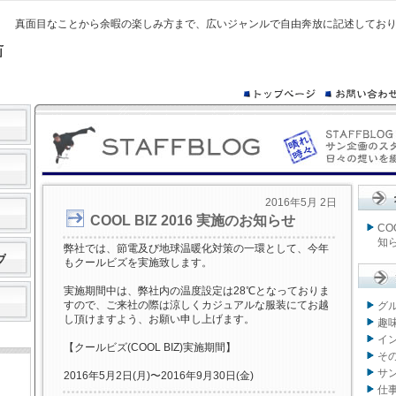
真面目なことから余暇の楽しみ方まで、広いジャンルで自由奔放に記述してお
2016年5月 2日
COOL BIZ 2016 実施のお知らせ
CO
知
弊社では、節電及び地球温暖化対策の一環として、今年
もクールビズを実施致します。
実施期間中は、弊社内の温度設定は28℃となっておりま
すので、ご来社の際は涼しくカジュアルな服装にてお越
グル
し頂けますよう、お願い申し上げます。
趣味
イン
【クールビズ(COOL BIZ)実施期間】
その
サン
2016年5月2日(月)〜2016年9月30日(金)
仕事